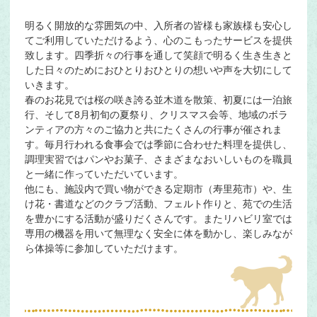
明るく開放的な雰囲気の中、入所者の皆様も家族様も安心し
てご利用していただけるよう、心のこもったサービスを提供
致します。四季折々の行事を通して笑顔で明るく生き生きと
した日々のためにおひとりおひとりの想いや声を大切にして
いきます。
春のお花見では桜の咲き誇る並木道を散策、初夏には一泊旅
行、そして8月初旬の夏祭り、クリスマス会等、地域のボラ
ンティアの方々のご協力と共にたくさんの行事が催されま
す。毎月行われる食事会では季節に合わせた料理を提供し、
調理実習ではパンやお菓子、さまざまなおいしいものを職員
と一緒に作っていただいています。
他にも、施設内で買い物ができる定期市（寿里苑市）や、生
け花・書道などのクラブ活動、フェルト作りと、苑での生活
を豊かにする活動が盛りだくさんです。またリハビリ室では
専用の機器を用いて無理なく安全に体を動かし、楽しみなが
ら体操等に参加していただけます。