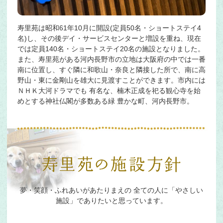
寿里苑は昭和61年10月に開設(定員50名・ショートステイ4
名)し、その後デイ・サービスセンターと増設を重ね、現在
では定員140名・ショートステイ20名の施設となりました。
また、寿里苑がある河内長野市の立地は大阪府の中では一番
南に位置し、すぐ隣に和歌山・奈良と隣接した所で、南に高
野山・東に金剛山を雄大に見渡すことができます。市内には
ＮＨＫ大河ドラマでも 有名な、楠木正成を祀る観心寺を始
めとする神社仏閣が多数ある緑 豊かな町、河内長野市。
夢・笑顔・ふれあいがあたりまえの
全ての人に「やさしい
施設」でありたいと思っています。