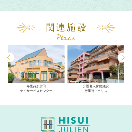
Previous
Next
田
介護老人保健施設
介護老人福祉施設
ンター
寿里苑フェリス
寿里苑サラ